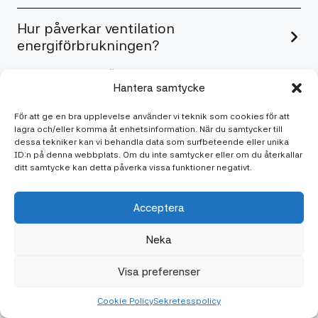
Hur påverkar ventilation
energiförbrukningen?
Ett modernt och väljusterat ventilationssystem kan
Hantera samtycke
avsevärt minska energiförbrukningen. Genom att
optimera luftflöden och använda värmeåtervinning kan
För att ge en bra upplevelse använder vi teknik som cookies för att
du både spara pengar och minska ditt klimatavtryck.
lagra och/eller komma åt enhetsinformation. När du samtycker till
dessa tekniker kan vi behandla data som surfbeteende eller unika
ID:n på denna webbplats. Om du inte samtycker eller om du återkallar
ditt samtycke kan detta påverka vissa funktioner negativt.
Acceptera
Neka
Visa preferenser
Cookie Policy
Sekretesspolicy
Vi vill gärna höra från dig!